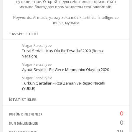
путешествие. Откройте для себя новые горизонты в
музыке благодаря возможностям технологии ИИ.
Keywords: Ai music, yapay zeka müzik, artificial intelligence
music, музыка
TAVSIYE EDILDI
Vugar Farzaliyev
Tural Sedali - Kas Ola Bir Tesaduf 2020 (Remix
Version)
Vugar Farzaliyev
Aynur Sevimli - Bir Gece Mehmanim Olaydin 2020
Vugar Farzaliyev
Türkün Qartalları - Rza Zaman və Rəşad Nəcəfli
(YUKLE)
İSTATISTIKLER
0
BUGÜN DINLENENLER
0
DÜN DINLENENLER
19