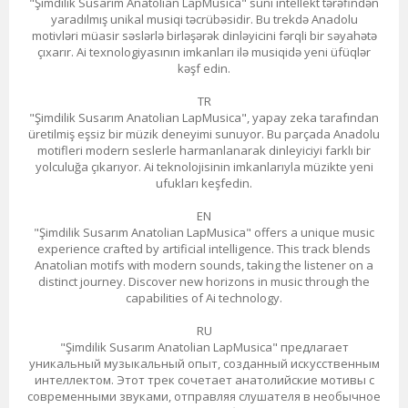
"Şimdilik Susarım Anatolian LapMusica" süni intellekt tərəfindən
yaradılmış unikal musiqi təcrübəsidir. Bu trekdə Anadolu
motivləri müasir səslərlə birləşərək dinləyicini fərqli bir səyahətə
çıxarır. Ai texnologiyasının imkanları ilə musiqidə yeni üfüqlər
kəşf edin.
TR
"Şimdilik Susarım Anatolian LapMusica", yapay zeka tarafından
üretilmiş eşsiz bir müzik deneyimi sunuyor. Bu parçada Anadolu
motifleri modern seslerle harmanlanarak dinleyiciyi farklı bir
yolculuğa çıkarıyor. Ai teknolojisinin imkanlarıyla müzikte yeni
ufukları keşfedin.
EN
"Şimdilik Susarım Anatolian LapMusica" offers a unique music
experience crafted by artificial intelligence. This track blends
Anatolian motifs with modern sounds, taking the listener on a
distinct journey. Discover new horizons in music through the
capabilities of Ai technology.
RU
"Şimdilik Susarım Anatolian LapMusica" предлагает
уникальный музыкальный опыт, созданный искусственным
интеллектом. Этот трек сочетает анатолийские мотивы с
современными звуками, отправляя слушателя в необычное