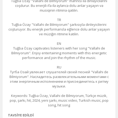
Tuğba Özay "Vallahi de Bilmiyorum" mahnısı ilə dinləyicilərini
coşdurur. Bu enerjili ifa ilə əyləncə dolu anlar yaşayın və
musiqinin ritminə qatılın.
TR
Tuğba Özay "Vallahi de Bilmiyorum" şarkısıyla dinleyicilerini
coşturuyor. Bu enerjik performansla eğlence dolu anlar yaşayın
ve müziğin ritmine katılın.
EN
Tuğba Özay captivates listeners with her song "Vallahi de
Bilmiyorum". Enjoy entertaining moments with this energetic
performance and join the rhythm of the music.
RU
Тугба Озай увлекает слушателей своей песней "Vallahi de
Bilmiyorum". Насладитесь развлекательными моментами с
этим энергичным исполнением и присоединитесь к ритму
музыки.
Keywords: Tuğba Özay, Vallahi de Bilmiyorum, Türkçe müzik,
pop, şarkı, hit, 2024, yeni şarkı, music video, Turkish music, pop
song, hit song
TAVSIYE EDILDI