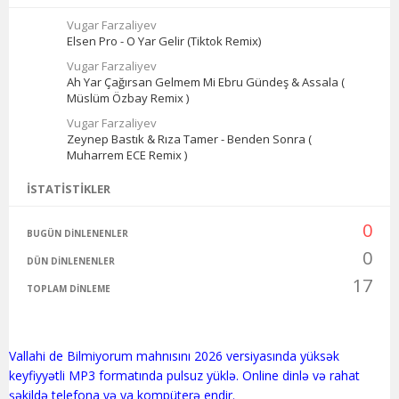
Vugar Farzaliyev
Elsen Pro - O Yar Gelir (Tiktok Remix)
Vugar Farzaliyev
Ah Yar Çağırsan Gelmem Mi Ebru Gündeş & Assala (
Müslüm Özbay Remix )
Vugar Farzaliyev
Zeynep Bastık & Rıza Tamer - Benden Sonra (
Muharrem ECE Remix )
İSTATISTIKLER
0
BUGÜN DINLENENLER
0
DÜN DINLENENLER
17
TOPLAM DINLEME
Vallahi de Bilmiyorum mahnısını 2026 versiyasında yüksək
keyfiyyətli MP3 formatında pulsuz yüklə. Online dinlə və rahat
şəkildə telefona və ya kompüterə endir.