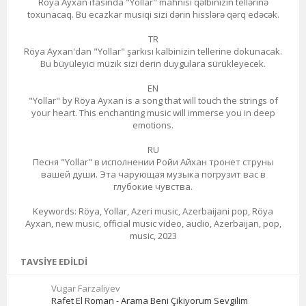
Röya Ayxan ifasında "Yollar" mahnısı qəlbinizin tellərinə
toxunacaq. Bu ecazkar musiqi sizi dərin hisslərə qərq edəcək.
TR
Röya Ayxan'dan "Yollar" şarkısı kalbinizin tellerine dokunacak.
Bu büyüleyici müzik sizi derin duygulara sürükleyecek.
EN
"Yollar" by Röya Ayxan is a song that will touch the strings of
your heart. This enchanting music will immerse you in deep
emotions.
RU
Песня "Yollar" в исполнении Ройи Айхан тронет струны
вашей души. Эта чарующая музыка погрузит вас в
глубокие чувства.
Keywords: Röya, Yollar, Azeri music, Azerbaijani pop, Röya
Ayxan, new music, official music video, audio, Azerbaijan, pop,
music, 2023
TAVSIYE EDILDI
Vugar Farzaliyev
Rafet El Roman - Arama Beni Çikiyorum Sevgilim