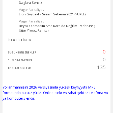
Daglara Sensiz
Vugar Farzaliyev
Elcin Goycayli - Sirinim Sekerim 2021 (YUKLE)
Vugar Farzaliyev
Beyaz Olamadım Ama Kara da Değilim - Mebrure (
Uğur Yılmaz Remix )
İSTATISTIKLER
0
BUGÜN DINLENENLER
0
DÜN DINLENENLER
135
TOPLAM DINLEME
Yollar mahnısını 2026 versiyasında yüksək keyfiyyətli MP3
formatında pulsuz yüklə. Online dinlə və rahat şəkildə telefona və
ya kompüterə endir.