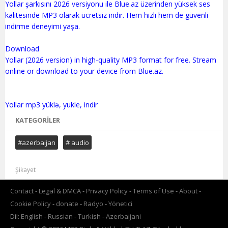
Yollar şarkısını 2026 versiyonu ile Blue.az üzerinden yüksek ses
kalitesinde MP3 olarak ücretsiz indir. Hem hızlı hem de güvenli
indirme deneyimi yaşa.
Download
Yollar (2026 version) in high-quality MP3 format for free. Stream
online or download to your device from Blue.az.
KATEGORILER
#azerbaijan
# audio
Şikayet
Contact
Legal & DMCA
Privacy Policy
Terms of Use
About
Cookie Policy
donate
Radyo
Yönetici
Dil:
English
Russian
Turkish
Azerbaijani