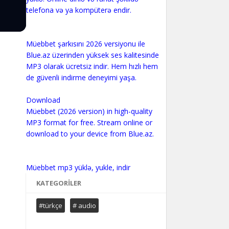
telefona və ya kompüterə endir.
Müebbet şarkısını 2026 versiyonu ile
Blue.az üzerinden yüksek ses kalitesinde
MP3 olarak ücretsiz indir. Hem hızlı hem
de güvenli indirme deneyimi yaşa.
Download
Müebbet (2026 version) in high-quality
MP3 format for free. Stream online or
download to your device from Blue.az.
KATEGORILER
#türkçe
# audio