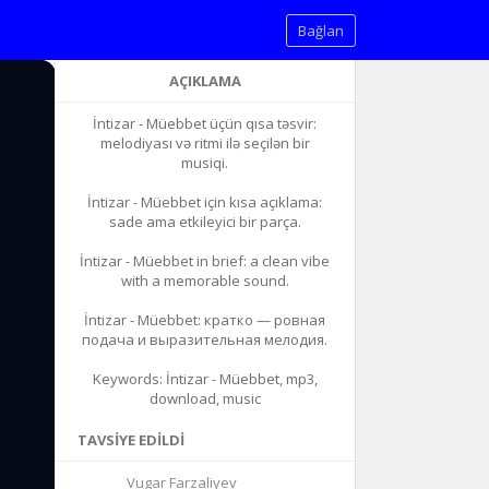
Bağlan
AÇIKLAMA
İntizar - Müebbet üçün qısa təsvir:
melodiyası və ritmi ilə seçilən bir
musiqi.
İntizar - Müebbet için kısa açıklama:
sade ama etkileyici bir parça.
İntizar - Müebbet in brief: a clean vibe
with a memorable sound.
İntizar - Müebbet: кратко — ровная
подача и выразительная мелодия.
Keywords: İntizar - Müebbet, mp3,
download, music
TAVSIYE EDILDI
Vugar Farzaliyev