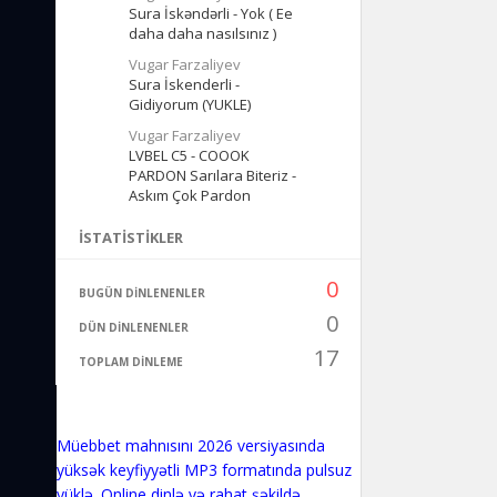
Sura İskəndərli - Yok ( Ee
daha daha nasılsınız )
Vugar Farzaliyev
Sura İskenderli -
Gidiyorum (YUKLE)
Vugar Farzaliyev
LVBEL C5 - COOOK
PARDON Sarılara Biteriz -
Askım Çok Pardon
İSTATISTIKLER
0
BUGÜN DINLENENLER
0
DÜN DINLENENLER
17
TOPLAM DINLEME
Müebbet mahnısını 2026 versiyasında
yüksək keyfiyyətli MP3 formatında pulsuz
yüklə. Online dinlə və rahat şəkildə