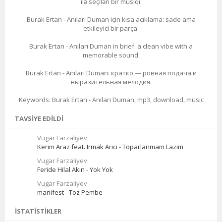
ilə seçilən bir musiqi.
Burak Ertan - Anıları Duman için kısa açıklama: sade ama
etkileyici bir parça.
Burak Ertan - Anıları Duman in brief: a clean vibe with a
memorable sound.
Burak Ertan - Anıları Duman: кратко — ровная подача и
выразительная мелодия.
Keywords: Burak Ertan - Anıları Duman, mp3, download, music
TAVSIYE EDILDI
Vugar Farzaliyev
Kerim Araz feat. Irmak Arıcı - Toparlanmam Lazım
Vugar Farzaliyev
Feride Hilal Akın - Yok Yok
Vugar Farzaliyev
manifest - Toz Pembe
İSTATISTIKLER