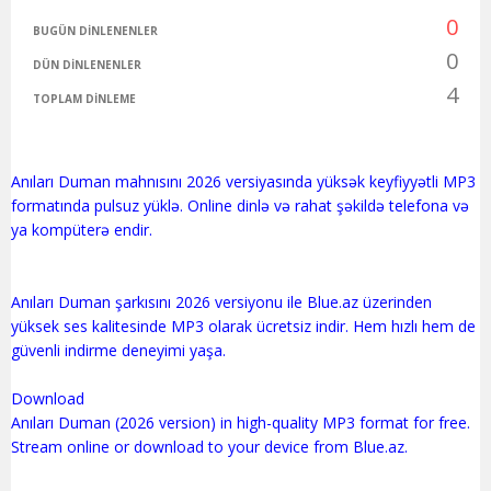
0
BUGÜN DINLENENLER
0
DÜN DINLENENLER
4
TOPLAM DINLEME
Anıları Duman mahnısını 2026 versiyasında yüksək keyfiyyətli MP3
formatında pulsuz yüklə. Online dinlə və rahat şəkildə telefona və
ya kompüterə endir.
Anıları Duman şarkısını 2026 versiyonu ile Blue.az üzerinden
yüksek ses kalitesinde MP3 olarak ücretsiz indir. Hem hızlı hem de
güvenli indirme deneyimi yaşa.
Download
Anıları Duman (2026 version) in high-quality MP3 format for free.
Stream online or download to your device from Blue.az.