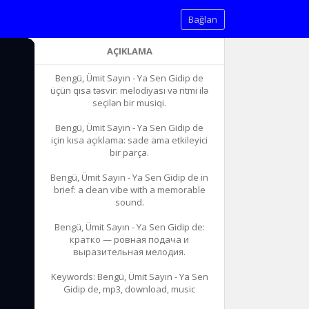
Bağlan
AÇIKLAMA
Bengü, Ümit Sayın - Ya Sen Gidip de
üçün qısa təsvir: melodiyası və ritmi ilə
seçilən bir musiqi.
Bengü, Ümit Sayın - Ya Sen Gidip de
için kısa açıklama: sade ama etkileyici
bir parça.
Bengü, Ümit Sayın - Ya Sen Gidip de in
brief: a clean vibe with a memorable
sound.
Bengü, Ümit Sayın - Ya Sen Gidip de:
кратко — ровная подача и
выразительная мелодия.
Keywords: Bengü, Ümit Sayın - Ya Sen
Gidip de, mp3, download, music