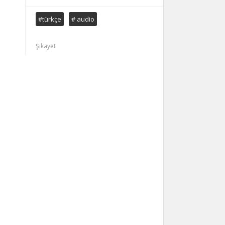
#türkçe
# audio
Şikayet