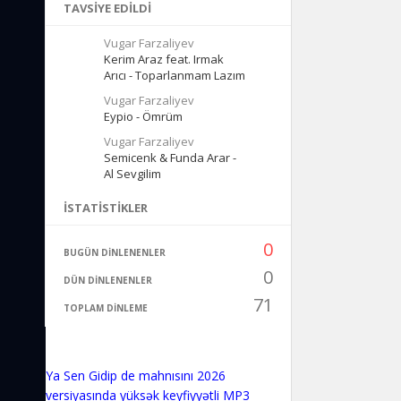
TAVSIYE EDILDI
Vugar Farzaliyev
Kerim Araz feat. Irmak
Arıcı - Toparlanmam Lazım
Vugar Farzaliyev
Eypio - Ömrüm
Vugar Farzaliyev
Semicenk & Funda Arar -
Al Sevgilim
İSTATISTIKLER
0
BUGÜN DINLENENLER
0
DÜN DINLENENLER
71
TOPLAM DINLEME
Ya Sen Gidip de mahnısını 2026
versiyasında yüksək keyfiyyətli MP3