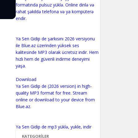
formatında pulsuz yüklə. Online dinlə və
rahat şəkildə telefona və ya kompüterə
endir.
Ya Sen Gidip de şarkısını 2026 versiyonu
ile Blue.az üzerinden yüksek ses
kalitesinde MP3 olarak ücretsiz indir. Hem
hızlı hem de güvenli indirme deneyimi
yaşa.
Download
Ya Sen Gidip de (2026 version) in high-
quality MP3 format for free. Stream
online or download to your device from
Blue.az.
KATEGORILER