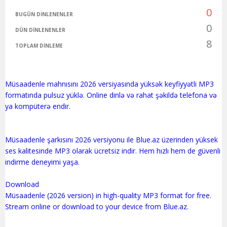
0
BUGÜN DINLENENLER
0
DÜN DINLENENLER
8
TOPLAM DINLEME
Müsaadenle mahnısını 2026 versiyasında yüksək keyfiyyətli MP3
formatında pulsuz yüklə. Online dinlə və rahat şəkildə telefona və
ya kompüterə endir.
Müsaadenle şarkısını 2026 versiyonu ile Blue.az üzerinden yüksek
ses kalitesinde MP3 olarak ücretsiz indir. Hem hızlı hem de güvenli
indirme deneyimi yaşa.
Download
Müsaadenle (2026 version) in high-quality MP3 format for free.
Stream online or download to your device from Blue.az.