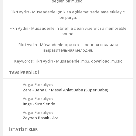
seçilən bir musiqi.
Fikri Aydın - Müsaadenle için kısa açıklama: sade ama etkileyici
bir parça.
Fikri Aydın - Müsaadenle in brief: a clean vibe with a memorable
sound.
Fikri Aydın - Müsaadenle: кратко — ровная подача и
выразительная мелодия.
Keywords: Fikri Aydın - Müsaadenle, mp3, download, music
TAVSIYE EDILDI
Vugar Farzaliyev
Zara - Bana Bir Masal Anlat Baba (Süper Baba)
Vugar Farzaliyev
İmge - Sıra Sende
Vugar Farzaliyev
Zeynep Bastık - Ara
İSTATISTIKLER