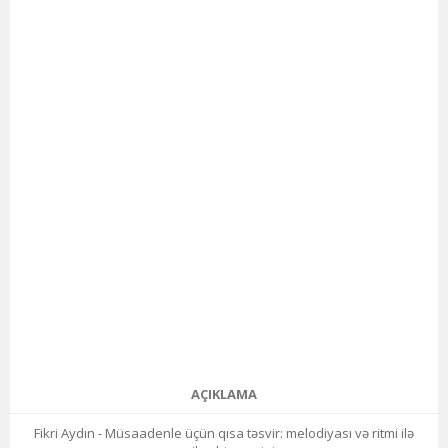
AÇIKLAMA
Fikri Aydın - Müsaadenle üçün qısa təsvir: melodiyası və ritmi ilə